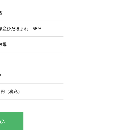
酒
県産ひだほまれ 55%
酵母
㎖
67円（税込）
購入