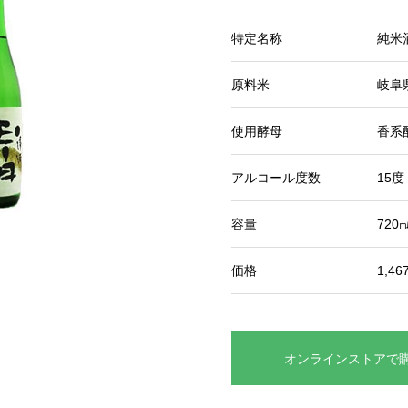
特定名称
純米
原料米
岐阜
使用酵母
香系
アルコール度数
15度
容量
720
価格
1,4
オンラインストアで