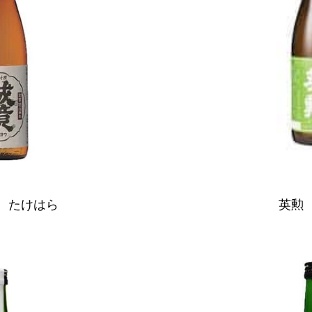
 たけはら
英勲