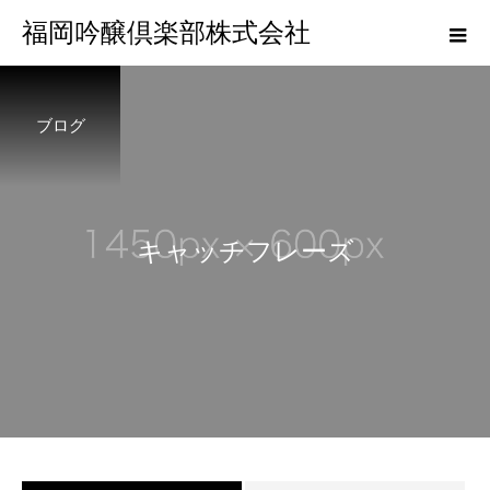
福岡吟醸倶楽部株式会社
ブログ
キ
ャ
ッ
チ
フ
レ
ー
ズ